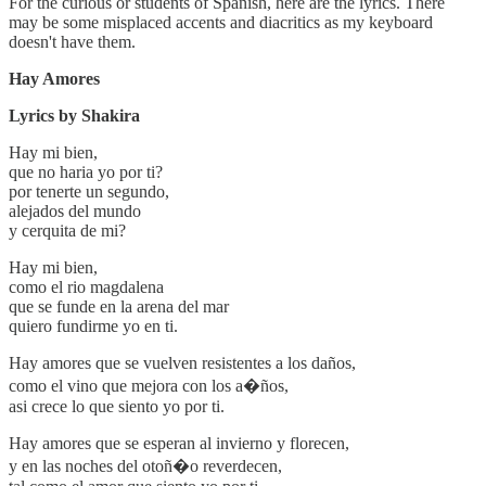
For the curious or students of Spanish, here are the lyrics. There
may be some misplaced accents and diacritics as my keyboard
doesn't have them.
Hay Amores
Lyrics by Shakira
Hay mi bien,
que no haria yo por ti?
por tenerte un segundo,
alejados del mundo
y cerquita de mi?
Hay mi bien,
como el rio magdalena
que se funde en la arena del mar
quiero fundirme yo en ti.
Hay amores que se vuelven resistentes a los daños,
como el vino que mejora con los a�ños,
asi crece lo que siento yo por ti.
Hay amores que se esperan al invierno y florecen,
y en las noches del otoñ�o reverdecen,